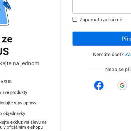
Zapamatovat si mě
 ze
Při
US
Nemáte účet?
Za
skejte na jednom
Nebo se př
ů ASUS
o své produkty
ledujte stav opravy
no objednávky
kejte exkluzivní slevu na
 v oficiálním e-shopu